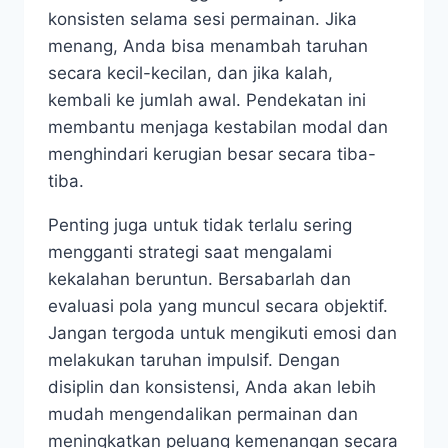
konsisten selama sesi permainan. Jika
menang, Anda bisa menambah taruhan
secara kecil-kecilan, dan jika kalah,
kembali ke jumlah awal. Pendekatan ini
membantu menjaga kestabilan modal dan
menghindari kerugian besar secara tiba-
tiba.
Penting juga untuk tidak terlalu sering
mengganti strategi saat mengalami
kekalahan beruntun. Bersabarlah dan
evaluasi pola yang muncul secara objektif.
Jangan tergoda untuk mengikuti emosi dan
melakukan taruhan impulsif. Dengan
disiplin dan konsistensi, Anda akan lebih
mudah mengendalikan permainan dan
meningkatkan peluang kemenangan secara