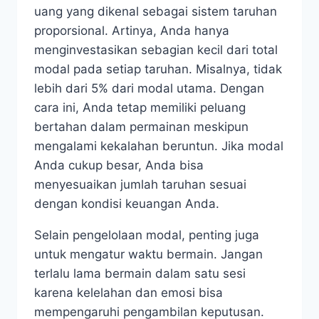
uang yang dikenal sebagai sistem taruhan
proporsional. Artinya, Anda hanya
menginvestasikan sebagian kecil dari total
modal pada setiap taruhan. Misalnya, tidak
lebih dari 5% dari modal utama. Dengan
cara ini, Anda tetap memiliki peluang
bertahan dalam permainan meskipun
mengalami kekalahan beruntun. Jika modal
Anda cukup besar, Anda bisa
menyesuaikan jumlah taruhan sesuai
dengan kondisi keuangan Anda.
Selain pengelolaan modal, penting juga
untuk mengatur waktu bermain. Jangan
terlalu lama bermain dalam satu sesi
karena kelelahan dan emosi bisa
mempengaruhi pengambilan keputusan.