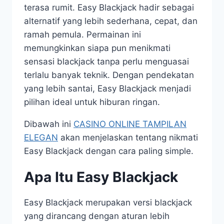
terasa rumit. Easy Blackjack hadir sebagai
alternatif yang lebih sederhana, cepat, dan
ramah pemula. Permainan ini
memungkinkan siapa pun menikmati
sensasi blackjack tanpa perlu menguasai
terlalu banyak teknik. Dengan pendekatan
yang lebih santai, Easy Blackjack menjadi
pilihan ideal untuk hiburan ringan.
Dibawah ini
CASINO ONLINE TAMPILAN
ELEGAN
akan menjelaskan tentang nikmati
Easy Blackjack dengan cara paling simple.
Apa Itu Easy Blackjack
Easy Blackjack merupakan versi blackjack
yang dirancang dengan aturan lebih