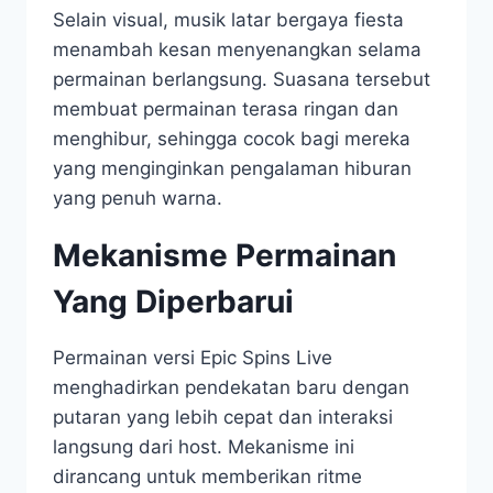
Selain visual, musik latar bergaya fiesta
menambah kesan menyenangkan selama
permainan berlangsung. Suasana tersebut
membuat permainan terasa ringan dan
menghibur, sehingga cocok bagi mereka
yang menginginkan pengalaman hiburan
yang penuh warna.
Mekanisme Permainan
Yang Diperbarui
Permainan versi Epic Spins Live
menghadirkan pendekatan baru dengan
putaran yang lebih cepat dan interaksi
langsung dari host. Mekanisme ini
dirancang untuk memberikan ritme