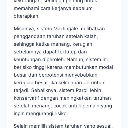
kekurangan, sehingga penting untuk
memahami cara kerjanya sebelum
diterapkan.
Misalnya, sistem Martingale melibatkan
penggandaan taruhan setelah kalah,
sehingga ketika menang, kerugian
sebelumnya dapat tertutup dan
keuntungan diperoleh. Namun, sistem ini
berisiko tinggi karena membutuhkan modal
besar dan berpotensi menyebabkan
kerugian besar jika kekalahan beruntun
terjadi. Sebaliknya, sistem Paroli lebih
konservatif dengan meningkatkan taruhan
setelah menang, cocok untuk pemain yang
ingin mengurangi risiko.
Selain memilih sistem taruhan yang sesuai,