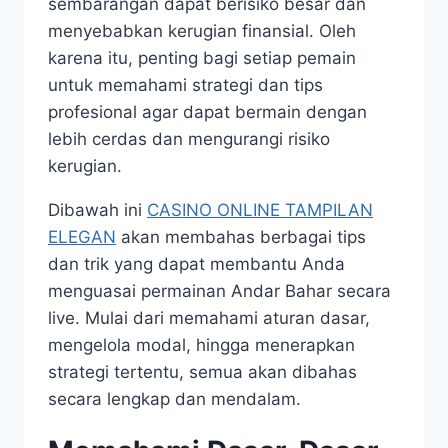
sembarangan dapat berisiko besar dan
menyebabkan kerugian finansial. Oleh
karena itu, penting bagi setiap pemain
untuk memahami strategi dan tips
profesional agar dapat bermain dengan
lebih cerdas dan mengurangi risiko
kerugian.
Dibawah ini
CASINO ONLINE TAMPILAN
ELEGAN
akan membahas berbagai tips
dan trik yang dapat membantu Anda
menguasai permainan Andar Bahar secara
live. Mulai dari memahami aturan dasar,
mengelola modal, hingga menerapkan
strategi tertentu, semua akan dibahas
secara lengkap dan mendalam.