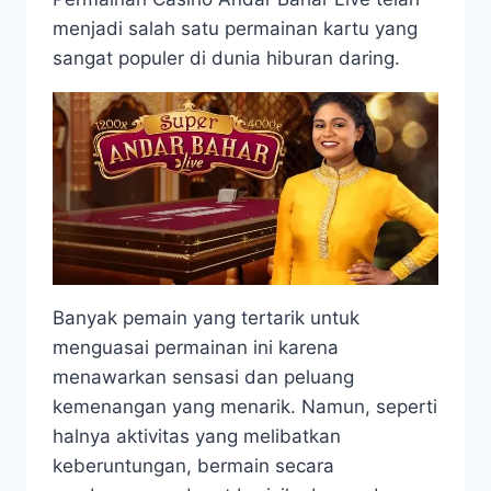
menjadi salah satu permainan kartu yang
sangat populer di dunia hiburan daring.
Banyak pemain yang tertarik untuk
menguasai permainan ini karena
menawarkan sensasi dan peluang
kemenangan yang menarik. Namun, seperti
halnya aktivitas yang melibatkan
keberuntungan, bermain secara