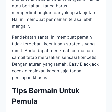
atau bertahan, tanpa harus
mempertimbangkan banyak opsi lanjutan.
Hal ini membuat permainan terasa lebih
mengalir.
Pendekatan santai ini membuat pemain
tidak terbebani keputusan strategis yang
rumit. Anda dapat menikmati permainan
sambil tetap merasakan sensasi kompetisi.
Dengan aturan yang ramah, Easy Blackjack
cocok dimainkan kapan saja tanpa
persiapan khusus.
Tips Bermain Untuk
Pemula