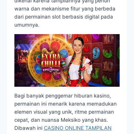
dikenal karena tampilannya yang penuh
warna dan mekanisme fitur yang berbeda
dari permainan slot berbasis digital pada
umumnya.
Bagi banyak penggemar hiburan kasino,
permainan ini menarik karena memadukan
elemen visual yang unik, ritme permainan
cepat, dan nuansa Meksiko yang khas.
Dibawah ini
CASINO ONLINE TAMPILAN