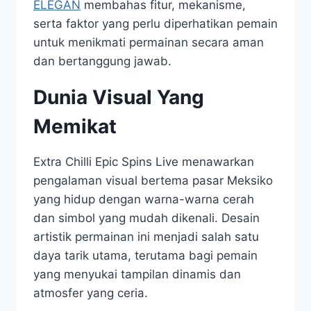
ELEGAN
membahas fitur, mekanisme,
serta faktor yang perlu diperhatikan pemain
untuk menikmati permainan secara aman
dan bertanggung jawab.
Dunia Visual Yang
Memikat
Extra Chilli Epic Spins Live menawarkan
pengalaman visual bertema pasar Meksiko
yang hidup dengan warna-warna cerah
dan simbol yang mudah dikenali. Desain
artistik permainan ini menjadi salah satu
daya tarik utama, terutama bagi pemain
yang menyukai tampilan dinamis dan
atmosfer yang ceria.