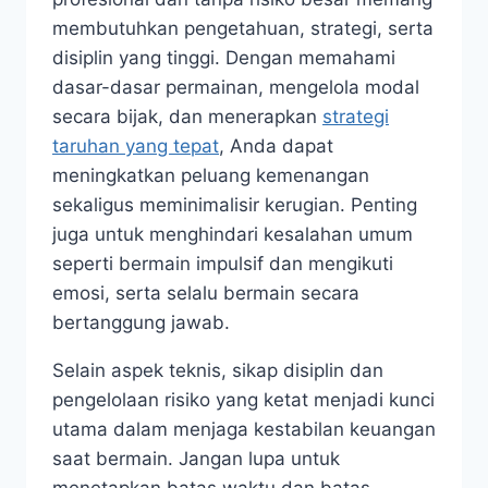
membutuhkan pengetahuan, strategi, serta
disiplin yang tinggi. Dengan memahami
dasar-dasar permainan, mengelola modal
secara bijak, dan menerapkan
strategi
taruhan yang tepat
, Anda dapat
meningkatkan peluang kemenangan
sekaligus meminimalisir kerugian. Penting
juga untuk menghindari kesalahan umum
seperti bermain impulsif dan mengikuti
emosi, serta selalu bermain secara
bertanggung jawab.
Selain aspek teknis, sikap disiplin dan
pengelolaan risiko yang ketat menjadi kunci
utama dalam menjaga kestabilan keuangan
saat bermain. Jangan lupa untuk