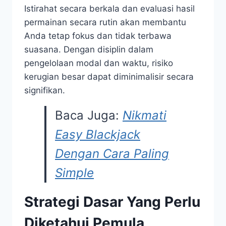
Istirahat secara berkala dan evaluasi hasil
permainan secara rutin akan membantu
Anda tetap fokus dan tidak terbawa
suasana. Dengan disiplin dalam
pengelolaan modal dan waktu, risiko
kerugian besar dapat diminimalisir secara
signifikan.
Baca Juga:
Nikmati
Easy Blackjack
Dengan Cara Paling
Simple
Strategi Dasar Yang Perlu
Diketahui Pemula