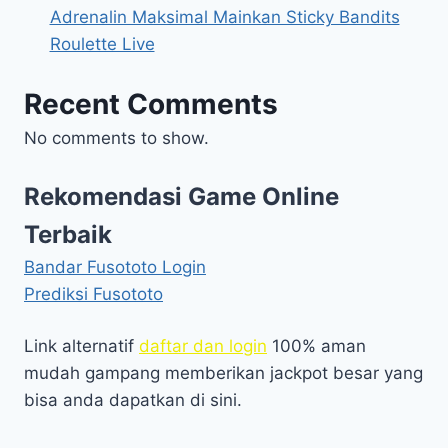
Adrenalin Maksimal Mainkan Sticky Bandits
Roulette Live
Recent Comments
No comments to show.
Rekomendasi Game Online
Terbaik
Bandar Fusototo Login
Prediksi Fusototo
Link alternatif
daftar dan login
100% aman
mudah gampang memberikan jackpot besar yang
bisa anda dapatkan di sini.