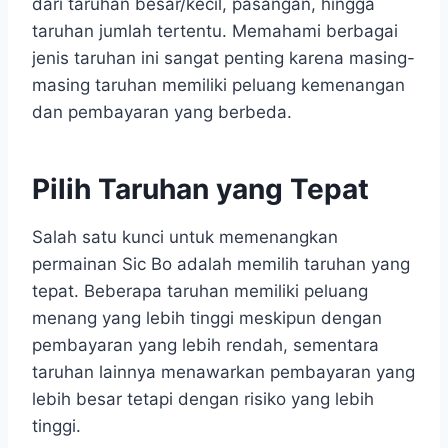
dari taruhan besar/kecil, pasangan, hingga
taruhan jumlah tertentu. Memahami berbagai
jenis taruhan ini sangat penting karena masing-
masing taruhan memiliki peluang kemenangan
dan pembayaran yang berbeda.
Pilih Taruhan yang Tepat
Salah satu kunci untuk memenangkan
permainan Sic Bo adalah memilih taruhan yang
tepat. Beberapa taruhan memiliki peluang
menang yang lebih tinggi meskipun dengan
pembayaran yang lebih rendah, sementara
taruhan lainnya menawarkan pembayaran yang
lebih besar tetapi dengan risiko yang lebih
tinggi.