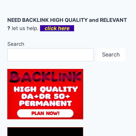
NEED BACKLINK HIGH QUALITY and RELEVANT
?
let us help.
click here
Search
Search