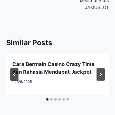
Minim di Situs
JAMUSLOT
Similar Posts
Cara Bermain Casino Crazy Time
dan Rahasia Mendapat Jackpot
By
02/26/2025
adminhflrzzl