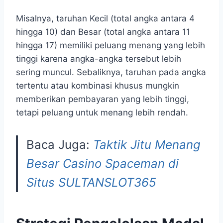
Misalnya, taruhan Kecil (total angka antara 4
hingga 10) dan Besar (total angka antara 11
hingga 17) memiliki peluang menang yang lebih
tinggi karena angka-angka tersebut lebih
sering muncul. Sebaliknya, taruhan pada angka
tertentu atau kombinasi khusus mungkin
memberikan pembayaran yang lebih tinggi,
tetapi peluang untuk menang lebih rendah.
Baca Juga:
Taktik Jitu Menang
Besar Casino Spaceman di
Situs SULTANSLOT365