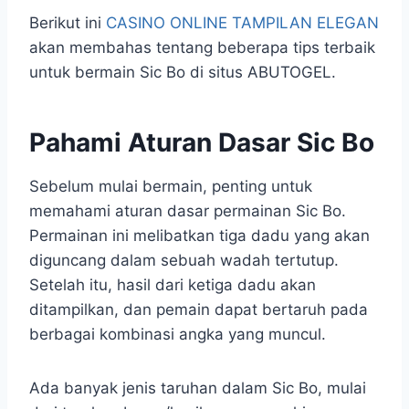
Berikut ini
CASINO ONLINE TAMPILAN ELEGAN
akan membahas tentang beberapa tips terbaik
untuk bermain Sic Bo di situs ABUTOGEL.
Pahami Aturan Dasar Sic Bo
Sebelum mulai bermain, penting untuk
memahami aturan dasar permainan Sic Bo.
Permainan ini melibatkan tiga dadu yang akan
diguncang dalam sebuah wadah tertutup.
Setelah itu, hasil dari ketiga dadu akan
ditampilkan, dan pemain dapat bertaruh pada
berbagai kombinasi angka yang muncul.
Ada banyak jenis taruhan dalam Sic Bo, mulai