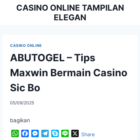
Skip
CASINO ONLINE TAMPILAN
to
ELEGAN
content
CASINO ONLINE
ABUTOGEL – Tips
Maxwin Bermain Casino
Sic Bo
By
05/09/2025
adminhflrzzl
bagikan
W
F
M
T
S
L
X
Share