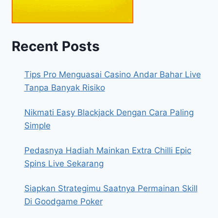
Recent Posts
Tips Pro Menguasai Casino Andar Bahar Live
Tanpa Banyak Risiko
Nikmati Easy Blackjack Dengan Cara Paling
Simple
Pedasnya Hadiah Mainkan Extra Chilli Epic
Spins Live Sekarang
Siapkan Strategimu Saatnya Permainan Skill
Di Goodgame Poker