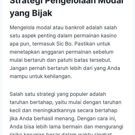
Strategi Pengelolaan Modal
yang Bijak
Mengelola modal atau bankroll adalah salah
satu aspek penting dalam permainan kasino
apa pun, termasuk Sic Bo. Pastikan untuk
menetapkan anggaran permainan sebelum
mulai bertaruh dan patuhi batas tersebut.
Jangan pernah bertaruh lebih dari yang Anda
mampu untuk kehilangan.
Salah satu strategi yang populer adalah
taruhan bertahap, yaitu mulai dengan taruhan
kecil dan meningkatkannya secara bertahap
jika Anda berhasil menang. Dengan cara ini,
Anda bisa lebih lama bermain dan mengurangi
risiko kerugian besar dalam waktu singkat.