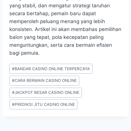
yang stabil, dan mengatur strategi taruhan
secara bertahap, pemain baru dapat
memperoleh peluang menang yang lebih
konsisten. Artikel ini akan membahas pemilihan
balon yang tepat, pola kecepatan paling
menguntungkan, serta cara bermain efisien
bagi pemula.
Post
#
BANDAR CASINO ONLINE TERPERCAYA
Tags:
#
CARA BERMAIN CASINO ONLINE
#
JACKPOT BESAR CASINO ONLINE
#
PREDIKSI JITU CASINO ONLINE