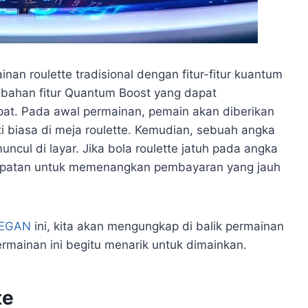
n roulette tradisional dengan fitur-fitur kuantum
ambahan fitur Quantum Boost yang dapat
pat. Pada awal permainan, pemain akan diberikan
 biasa di meja roulette. Kemudian, sebuah angka
ncul di layar. Jika bola roulette jatuh pada angka
empatan untuk memenangkan pembayaran yang jauh
LEGAN
ini, kita akan mengungkap di balik permainan
mainan ini begitu menarik untuk dimainkan.
te