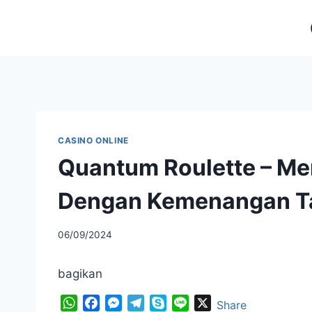
Skip
to
content
CASINO ONLINE
Quantum Roulette – Men
Dengan Kemenangan T
By
06/09/2024
adminhflrzzl
bagikan
W
F
M
T
S
L
X
Share