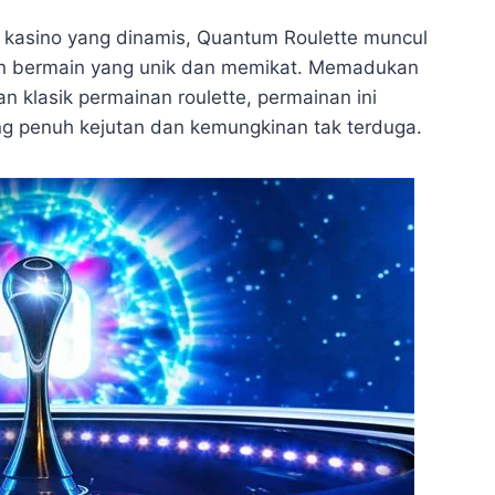
 kasino yang dinamis, Quantum Roulette muncul
 bermain yang unik dan memikat. Memadukan
an klasik permainan roulette, permainan ini
 penuh kejutan dan kemungkinan tak terduga.