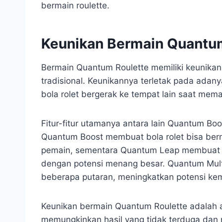
bermain roulette.
Keunikan Bermain Quantu
Bermain Quantum Roulette memiliki keunika
tradisional. Keunikannya terletak pada ad
bola rolet bergerak ke tempat lain saat me
Fitur-fitur utamanya antara lain Quantum Bo
Quantum Boost membuat bola rolet bisa bern
pemain, sementara Quantum Leap membuat b
dengan potensi menang besar. Quantum Multi
beberapa putaran, meningkatkan potensi k
Keunikan bermain Quantum Roulette adalah
memungkinkan hasil yang tidak terduga dan