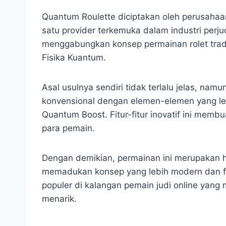
Quantum Roulette diciptakan oleh perusahaa
satu provider terkemuka dalam industri perjud
menggabungkan konsep permainan rolet trad
Fisika Kuantum.
Asal usulnya sendiri tidak terlalu jelas, na
konvensional dengan elemen-elemen yang lebih
Quantum Boost. Fitur-fitur inovatif ini mem
para pemain.
Dengan demikian, permainan ini merupakan has
memadukan konsep yang lebih modern dan fut
populer di kalangan pemain judi online yan
menarik.