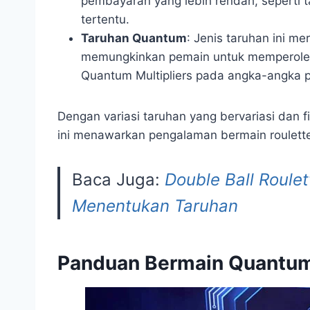
pembayaran yang lebih rendah, seperti 
tertentu.
Taruhan Quantum
: Jenis taruhan ini m
memungkinkan pemain untuk memperole
Quantum Multipliers pada angka-angka pi
Dengan variasi taruhan yang bervariasi dan f
ini menawarkan pengalaman bermain roulette
Baca Juga:
Double Ball Roulet
Menentukan Taruhan
Panduan Bermain Quantum