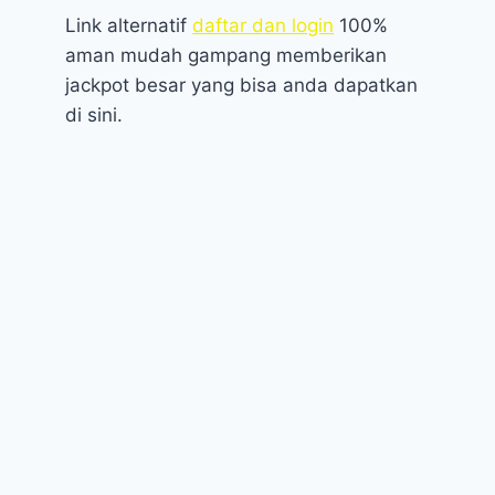
Link alternatif
daftar dan login
100%
aman mudah gampang memberikan
jackpot besar yang bisa anda dapatkan
di sini.