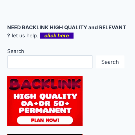
NEED BACKLINK HIGH QUALITY and RELEVANT
?
let us help.
click here
Search
Search