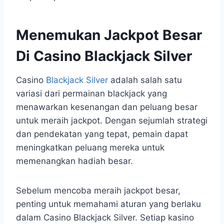
Menemukan Jackpot Besar
Di Casino Blackjack Silver
Casino
Blackjack Silver
adalah salah satu
variasi dari permainan blackjack yang
menawarkan kesenangan dan peluang besar
untuk meraih jackpot. Dengan sejumlah strategi
dan pendekatan yang tepat, pemain dapat
meningkatkan peluang mereka untuk
memenangkan hadiah besar.
Sebelum mencoba meraih jackpot besar,
penting untuk memahami aturan yang berlaku
dalam Casino Blackjack Silver. Setiap kasino