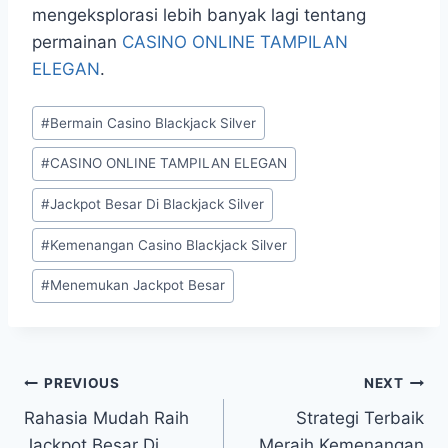
mengeksplorasi lebih banyak lagi tentang
permainan
CASINO ONLINE TAMPILAN
ELEGAN
.
Post
#
Bermain Casino Blackjack Silver
Tags:
#
CASINO ONLINE TAMPILAN ELEGAN
#
Jackpot Besar Di Blackjack Silver
#
Kemenangan Casino Blackjack Silver
#
Menemukan Jackpot Besar
Post
PREVIOUS
NEXT
Rahasia Mudah Raih
Strategi Terbaik
navigation
Jackpot Besar Di
Meraih Kemenangan