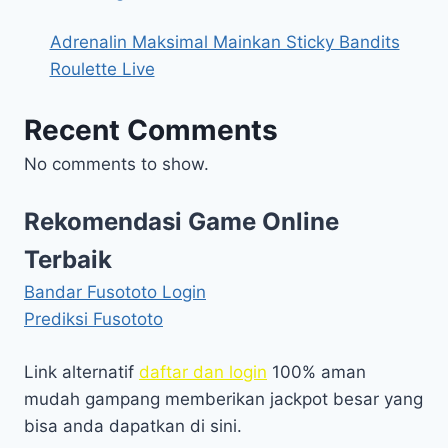
Adrenalin Maksimal Mainkan Sticky Bandits
Roulette Live
Recent Comments
No comments to show.
Rekomendasi Game Online
Terbaik
Bandar Fusototo Login
Prediksi Fusototo
Link alternatif
daftar dan login
100% aman
mudah gampang memberikan jackpot besar yang
bisa anda dapatkan di sini.