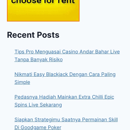
Recent Posts
Tips Pro Menguasai Casino Andar Bahar Live
Tanpa Banyak Risiko
Nikmati Easy Blackjack Dengan Cara Paling
Simple
Pedasnya Hadiah Mainkan Extra Chilli Epic
Spins Live Sekarang
Siapkan Strategimu Saatnya Permainan Skill
Di Goodgame Poker