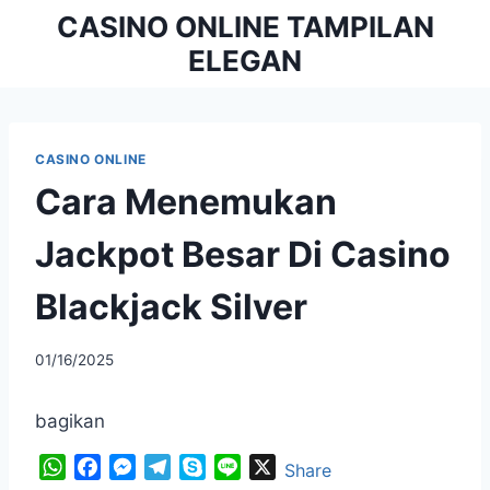
Skip
CASINO ONLINE TAMPILAN
to
ELEGAN
content
CASINO ONLINE
Cara Menemukan
Jackpot Besar Di Casino
Blackjack Silver
By
01/16/2025
adminhflrzzl
bagikan
W
F
M
T
S
L
X
Share