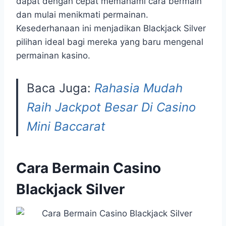
dapat dengan cepat memahami cara bermain
dan mulai menikmati permainan.
Kesederhanaan ini menjadikan Blackjack Silver
pilihan ideal bagi mereka yang baru mengenal
permainan kasino.
Baca Juga:
Rahasia Mudah
Raih Jackpot Besar Di Casino
Mini Baccarat
Cara Bermain Casino
Blackjack Silver