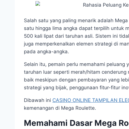
Salah satu yang paling menarik adalah Mega M
satu hingga lima angka dapat terpilih untu
500 kali lipat dari taruhan asli. Sistem ini 
juga memperkenalkan elemen strategi di ma
pada angka-angka.
Selain itu, pemain perlu memahami peluang y
taruhan luar seperti merah/hitam cenderung
baik meskipun dengan pembayaran yang lebi
strategi yang bijak, penggunaan fitur-fitur ino
Dibawah ini
CASINO ONLINE TAMPILAN EL
kemenangan di Mega Roulette.
Memahami Dasar Mega Ro