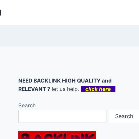
N
NEED BACKLINK HIGH QUALITY and
RELEVANT ?
let us help.
click here
Search
Search