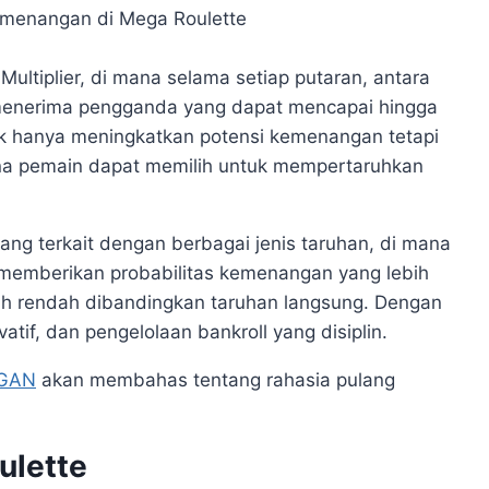
ultiplier, di mana selama setiap putaran, antara
k menerima pengganda yang dapat mencapai hingga
tidak hanya meningkatkan potensi kemenangan tetapi
na pemain dapat memilih untuk mempertaruhkan
ang terkait dengan berbagai jenis taruhan, di mana
 memberikan probabilitas kemenangan yang lebih
h rendah dibandingkan taruhan langsung. ​Dengan
vatif, dan pengelolaan bankroll yang disiplin.
EGAN
akan membahas tentang rahasia pulang
ulette