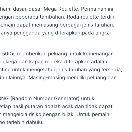
ami dasar-dasar Mega Roulette. Permainan ini
 dengan beberapa tambahan. Roda roulette terdiri
 pemain dapat memasang berbagai jenis taruhan.
danya pengganda yang diterapkan pada angka
gga 500x, memberikan peluang untuk kemenangan
ekerja dan kapan mereka diterapkan adalah
nting untuk mengetahui jenis taruhan yang tersedia,
r, dan lainnya. Masing-masing memiliki peluang dan
 RNG (Random Number Generator) untuk
etiap hasil putaran adalah acak dan tidak dapat
ah mengelola risiko dengan bijak. Untuk pemain
o terlebih dahulu.