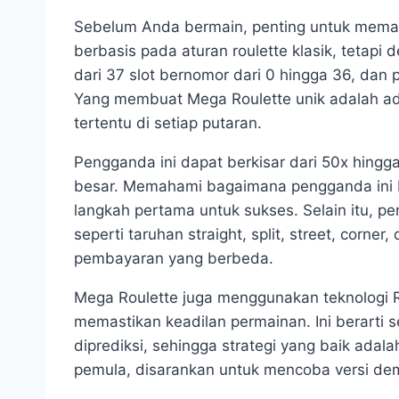
Sebelum Anda bermain, penting untuk memah
berbasis pada aturan roulette klasik, tetapi
dari 37 slot bernomor dari 0 hingga 36, dan
Yang membuat Mega Roulette unik adalah a
tertentu di setiap putaran.
Pengganda ini dapat berkisar dari 50x hin
besar. Memahami bagaimana pengganda ini b
langkah pertama untuk sukses. Selain itu, pe
seperti taruhan straight, split, street, corne
pembayaran yang berbeda.
Mega Roulette juga menggunakan teknologi
memastikan keadilan permainan. Ini berarti s
diprediksi, sehingga strategi yang baik adal
pemula, disarankan untuk mencoba versi dem