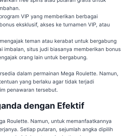
warkan free spins atau putaran gratis untuk
ambahan.
i program VIP yang memberikan berbagai
bonus eksklusif, akses ke turnamen VIP, atau
t mengajak teman atau kerabat untuk bergabung
gai imbalan, situs judi biasanya memberikan bonus
ngajak orang lain untuk bergabung.
ersedia dalam permainan Mega Roulette. Namun,
entuan yang berlaku agar tidak terjadi
im penawaran tersebut.
anda dengan Efektif
ega Roulette. Namun, untuk memanfaatkannya
janya. Setiap putaran, sejumlah angka dipilih