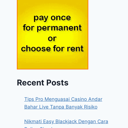
Recent Posts
Tips Pro Menguasai Casino Andar
Bahar Live Tanpa Banyak Risiko
Nikmati Easy Blackjack Dengan Cara