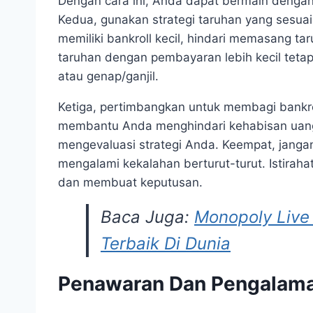
Dengan cara ini, Anda dapat bermain dengan 
Kedua, gunakan strategi taruhan yang sesuai
memiliki bankroll kecil, hindari memasang tar
taruhan dengan pembayaran lebih kecil tetap
atau genap/ganjil.
Ketiga, pertimbangkan untuk membagi bankrol
membantu Anda menghindari kehabisan uang 
mengevaluasi strategi Anda. Keempat, janga
mengalami kekalahan berturut-turut. Istira
dan membuat keputusan.
Baca Juga:
Monopoly Live
Terbaik Di Dunia
Penawaran Dan Pengalam