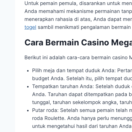
Untuk pemain pemula, disarankan untuk menc
Anda memahami mekanisme permainan tanpa
menerapkan rahasia di atas, Anda dapat m
togel
sambil menikmati pengalaman bermain
Cara Bermain Casino Mega
Berikut ini adalah cara-cara bermain casino 
Pilih meja dan tempat duduk Anda: Perta
budget Anda. Setelah itu, pilih tempat du
Tempatkan taruhan Anda: Setelah duduk 
Anda. Taruhan dapat ditempatkan pada ber
tunggal, taruhan sekelompok angka, taruh
Putar roda: Setelah semua pemain telah
roda Roulette. Anda hanya perlu menunggu
untuk mengetahui hasil dari taruhan Anda