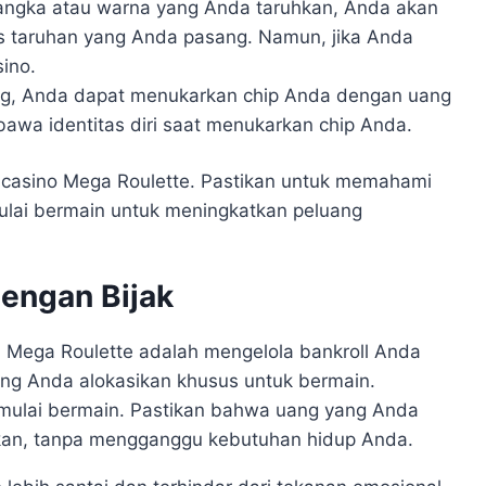
i angka atau warna yang Anda taruhkan, Anda akan
 taruhan yang Anda pasang. Namun, jika Anda
ino.
g, Anda dapat menukarkan chip Anda dengan uang
bawa identitas diri saat menukarkan chip Anda.
n casino Mega Roulette. Pastikan untuk memahami
ulai bermain untuk meningkatkan peluang
engan Bijak
n Mega Roulette adalah mengelola bankroll Anda
ang Anda alokasikan khusus untuk bermain.
mulai bermain. Pastikan bahwa uang yang Anda
kan, tanpa mengganggu kebutuhan hidup Anda.