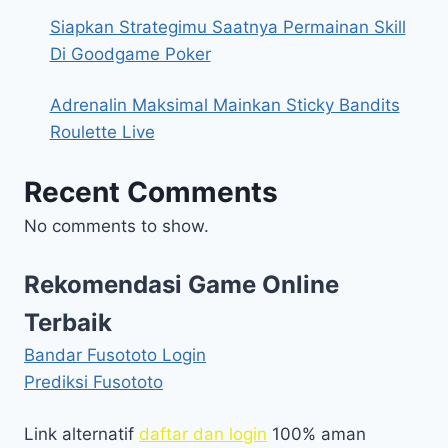
Siapkan Strategimu Saatnya Permainan Skill
Di Goodgame Poker
Adrenalin Maksimal Mainkan Sticky Bandits
Roulette Live
Recent Comments
No comments to show.
Rekomendasi Game Online
Terbaik
Bandar Fusototo Login
Prediksi Fusototo
Link alternatif
daftar dan login
100% aman