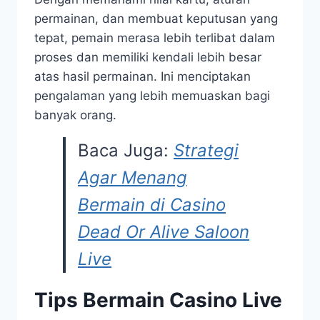
permainan, dan membuat keputusan yang
tepat, pemain merasa lebih terlibat dalam
proses dan memiliki kendali lebih besar
atas hasil permainan. Ini menciptakan
pengalaman yang lebih memuaskan bagi
banyak orang.
Baca Juga:
Strategi
Agar Menang
Bermain di Casino
Dead Or Alive Saloon
Live
Tips Bermain Casino Live