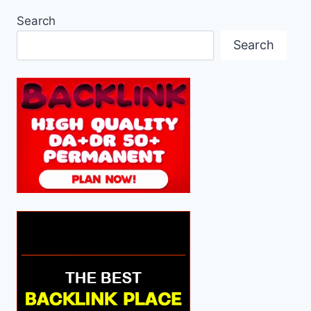
Search
Search