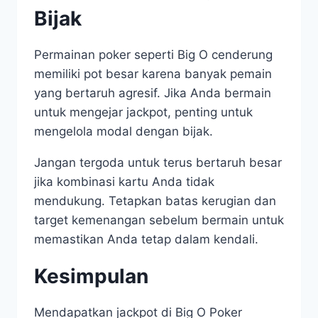
Bijak
Permainan poker seperti Big O cenderung
memiliki pot besar karena banyak pemain
yang bertaruh agresif. Jika Anda bermain
untuk mengejar jackpot, penting untuk
mengelola modal dengan bijak.
Jangan tergoda untuk terus bertaruh besar
jika kombinasi kartu Anda tidak
mendukung. Tetapkan batas kerugian dan
target kemenangan sebelum bermain untuk
memastikan Anda tetap dalam kendali.
Kesimpulan
Mendapatkan jackpot di Big O Poker