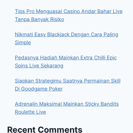
Tips Pro Menguasai Casino Andar Bahar Live
Tanpa Banyak Risiko
Nikmati Easy Blackjack Dengan Cara Paling
Simple
Pedasnya Hadiah Mainkan Extra Chilli Epic
Spins Live Sekarang
Siapkan Strategimu Saatnya Permainan Skill
Di Goodgame Poker
Adrenalin Maksimal Mainkan Sticky Bandits
Roulette Live
Recent Comments