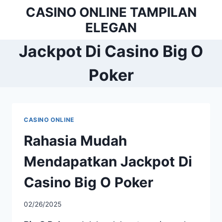
Skip
CASINO ONLINE TAMPILAN
to
ELEGAN
content
Jackpot Di Casino Big O
Poker
CASINO ONLINE
Rahasia Mudah
Mendapatkan Jackpot Di
Casino Big O Poker
By
02/26/2025
adminhflrzzl