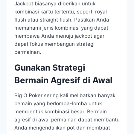
Jackpot biasanya diberikan untuk
kombinasi kartu tertentu, seperti royal
flush atau straight flush. Pastikan Anda
memahami jenis kombinasi yang dapat
membawa Anda menuju jackpot agar
dapat fokus membangun strategi
permainan.
Gunakan Strategi
Bermain Agresif di Awal
Big O Poker sering kali melibatkan banyak
pemain yang berlomba-lomba untuk
membentuk kombinasi besar. Bermain
agresif di awal permainan dapat membantu
Anda mengendalikan pot dan membuat