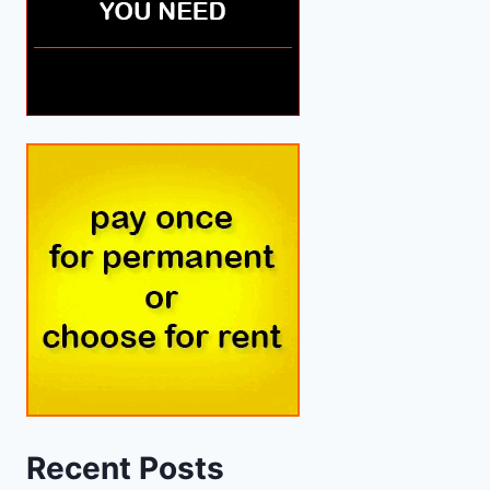
Recent Posts