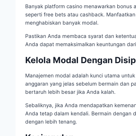
Banyak platform casino menawarkan bonus a
seperti free bets atau cashback. Manfaatka
menghabiskan banyak modal.
Pastikan Anda membaca syarat dan ketentu
Anda dapat memaksimalkan keuntungan dari
Kelola Modal Dengan Disip
Manajemen modal adalah kunci utama untuk
anggaran yang jelas sebelum bermain dan pat
bertaruh lebih besar jika Anda kalah.
Sebaliknya, jika Anda mendapatkan kemenan
Anda tetap dalam kendali. Bermain dengan 
dengan lebih tenang.