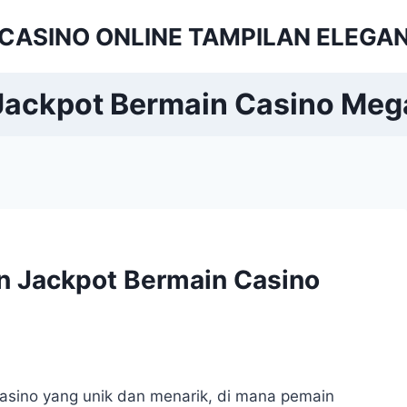
CASINO ONLINE TAMPILAN ELEGA
Jackpot Bermain Casino Meg
 Jackpot Bermain Casino
asino yang unik dan menarik, di mana pemain