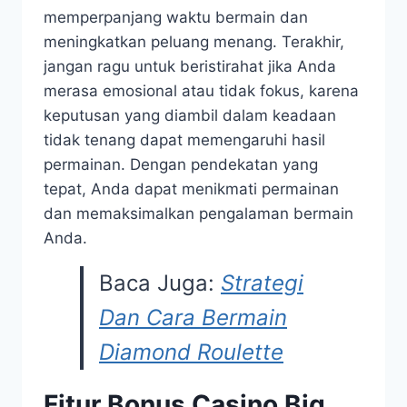
memperpanjang waktu bermain dan
meningkatkan peluang menang. Terakhir,
jangan ragu untuk beristirahat jika Anda
merasa emosional atau tidak fokus, karena
keputusan yang diambil dalam keadaan
tidak tenang dapat memengaruhi hasil
permainan. Dengan pendekatan yang
tepat, Anda dapat menikmati permainan
dan memaksimalkan pengalaman bermain
Anda.
Baca Juga:
Strategi
Dan Cara Bermain
Diamond Roulette
Fitur Bonus Casino Big