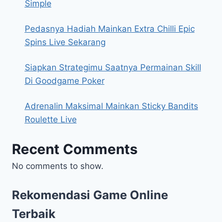
Simple
Pedasnya Hadiah Mainkan Extra Chilli Epic
Spins Live Sekarang
Siapkan Strategimu Saatnya Permainan Skill
Di Goodgame Poker
Adrenalin Maksimal Mainkan Sticky Bandits
Roulette Live
Recent Comments
No comments to show.
Rekomendasi Game Online
Terbaik