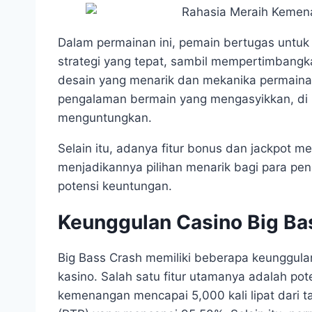
Dalam permainan ini, pemain bertugas untu
strategi yang tepat, sambil mempertimbangka
desain yang menarik dan mekanika permain
pengalaman bermain yang mengasyikkan, di
menguntungkan.
Selain itu, adanya fitur bonus dan jackpot me
menjadikannya pilihan menarik bagi para p
potensi keuntungan.
Keunggulan Casino Big Ba
Big Bass Crash memiliki beberapa keunggul
kasino. Salah satu fitur utamanya adalah p
kemenangan mencapai 5,000 kali lipat dari t