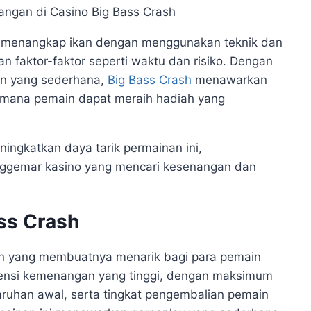
k menangkap ikan dengan menggunakan teknik dan
n faktor-faktor seperti waktu dan risiko. Dengan
an yang sederhana,
Big Bass Crash
menawarkan
 mana pemain dapat meraih hadiah yang
ningkatkan daya tarik permainan ini,
enggemar kasino yang mencari kesenangan dan
ss Crash
an yang membuatnya menarik bagi para pemain
otensi kemenangan yang tinggi, dengan maksimum
aruhan awal, serta tingkat pengembalian pemain