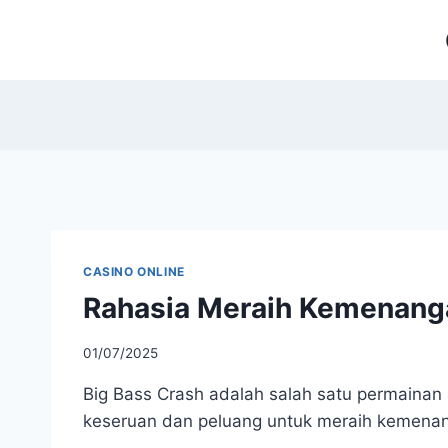
Skip
to
content
CASINO ONLINE
Rahasia Meraih Kemenanga
By
01/07/2025
adminhflrzzl
Big Bass Crash adalah salah satu permaina
keseruan dan peluang untuk meraih kemenan