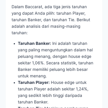
Dalam Baccarat, ada tiga jenis taruhan
yang dapat Anda pilih: taruhan Player,
taruhan Banker, dan taruhan Tie. Berikut
adalah analisis dari masing-masing
taruhan:
Taruhan Banker:
Ini adalah taruhan
yang paling menguntungkan dalam hal
peluang menang, dengan house edge
sekitar 1,06%. Secara statistik, taruhan
Banker memiliki peluang lebih besar
untuk menang.
Taruhan Player:
House edge untuk
taruhan Player adalah sekitar 1,24%,
yang sedikit lebih tinggi daripada
taruhan Banker.