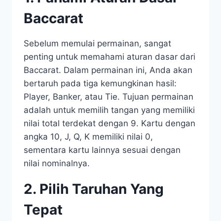
Baccarat
Sebelum memulai permainan, sangat
penting untuk memahami aturan dasar dari
Baccarat. Dalam permainan ini, Anda akan
bertaruh pada tiga kemungkinan hasil:
Player, Banker, atau Tie. Tujuan permainan
adalah untuk memilih tangan yang memiliki
nilai total terdekat dengan 9. Kartu dengan
angka 10, J, Q, K memiliki nilai 0,
sementara kartu lainnya sesuai dengan
nilai nominalnya.
2.
Pilih Taruhan Yang
Tepat