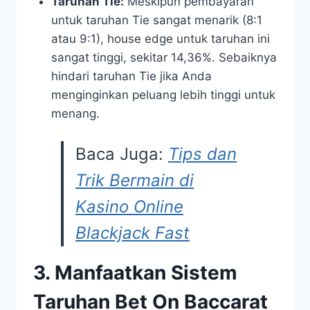
Taruhan Tie:
Meskipun pembayaran
untuk taruhan Tie sangat menarik (8:1
atau 9:1), house edge untuk taruhan ini
sangat tinggi, sekitar 14,36%. Sebaiknya
hindari taruhan Tie jika Anda
menginginkan peluang lebih tinggi untuk
menang.
Baca Juga:
Tips dan
Trik Bermain di
Kasino Online
Blackjack Fast
3.
Manfaatkan Sistem
Taruhan Bet On Baccarat